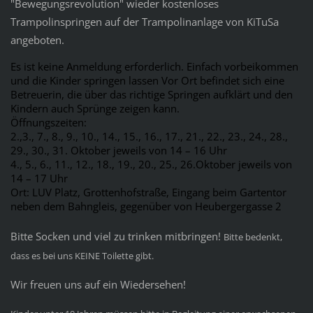
"Bewegungsrevolution" wieder kostenloses
Trampolinspringen auf der Trampolinanlage von KiTuSa
angeboten.
Es ist keine Anmeldung erforderlich. Einfach vorbeikommen
und die Kinder springen lassen Vor Ort befindet sich eine
Betreuerin, die über das richtige Springen aufklärt und den
Kindern auch Sprünge zeigen kann.
Öffnungszeiten:
2.,3., 7., 8., 9., 10., 14., 15., 16., 17., 21., 22., 23., 24., 28.,
29., 30., 31. Oktober jeweils von 14 – 16 Uhr
4., 5., 6., 11., 12., 18., 19., 20., 25., 26.Oktober jeweils von
14 – 17 Uhr
Ort: LUV Platz, Grottenhofstraße, Eingang beim Gartentor
neben dem Bahngleis, gegenüber von Heubergergasse 2
Bitte Socken und viel zu trinken mitbringen!
Bitte bedenkt,
dass es bei uns KEINE Toilette gibt.
Wir freuen uns auf ein Wiedersehen!