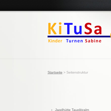
Startseite
>
Seitenstruktur
Jagdhütte Tauplitzalm