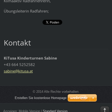
Klimaaktiv RadfahrlehrerIn,
Übungsleiterin Radfahren;
Kontakt
KiTusa Kinderturnen Sabine
+43 664 5252582
sabine@k
itusa.at
© 2014 Alle Rechte vorbehalten.
Erstellen Sie kostenlose Homepage
Anzeigen:
Mobile Version
|
Standard Version